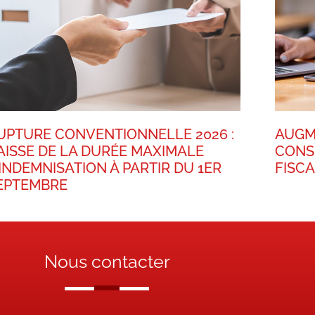
UPTURE CONVENTIONNELLE 2026 :
AUGM
AISSE DE LA DURÉE MAXIMALE
CONS
’INDEMNISATION À PARTIR DU 1ER
FISC
EPTEMBRE
Nous contacter