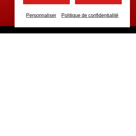
Personnaliser
Politique de confidentialité
ppement • Référencement |
Prise en main