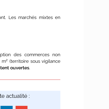
ont. Les marchés mixtes en
ception des commerces non
2
0 m
(territoire sous vigilance
tent ouvertes
.
e actualité :