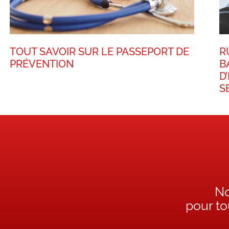
TOUT SAVOIR SUR LE PASSEPORT DE
R
PRÉVENTION
B
D
S
No
pour t