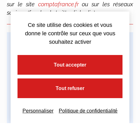
sur le site
comptafrance.fr
ou sur les réseaux
sociaux (facebook, twitter, linkedin).
Ce site utilise des cookies et vous
donne le contrôle sur ceux que vous
souhaitez activer
Imprimez cette actualité
Tout accepter
Partagez cette actualité :
Tout refuser
Personnaliser
Politique de confidentialité