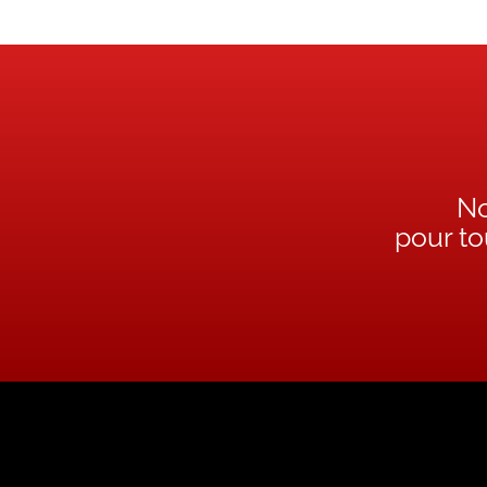
No
pour t