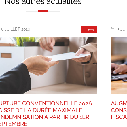
Nos autres actualités
6 JUILLET 2026
3 JU
Lire
UPTURE CONVENTIONNELLE 2026 :
AUGM
AISSE DE LA DURÉE MAXIMALE
CONS
’INDEMNISATION À PARTIR DU 1ER
FISC
EPTEMBRE