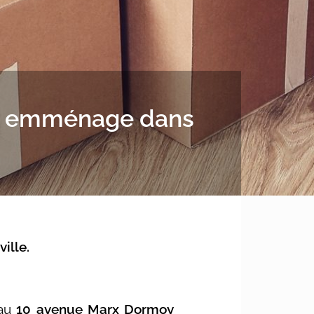
n emménage dans
ille.
 au
10 avenue Marx Dormoy