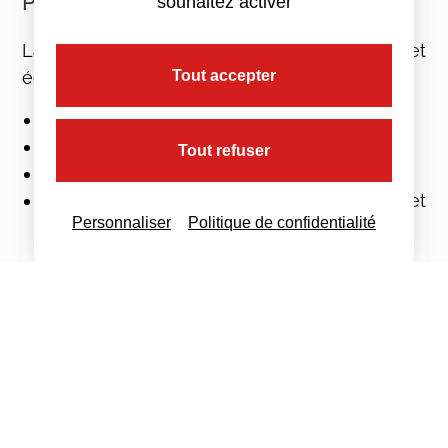
Pourquoi mettre en place un CSE ?
souhaitez activer
La mise en place d’un Comité social et
économique permet de :
Tout accepter
Respecter une obligation légale ;
Eviter les sanctions pénales et financières ;
Tout refuser
Simplifier le dialogue social
;
Favoriser la collaboration entre employeur et
Personnaliser
Politique de confidentialité
salariés.
Comment mettre en place un CSE
pour son entreprise ?
La mise en place se déroule selon plusieurs
étapes
est encadrée par des délais particuliers