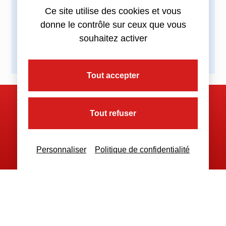
Partagez cette actualité :
Ce site utilise des cookies et vous
donne le contrôle sur ceux que vous
souhaitez activer
Tout accepter
Nous contacter
Tout refuser
Personnaliser
Politique de confidentialité
Nous restons à votre disposition
pour toutes demandes complémentaires
Nous contacter