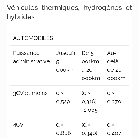
Véhicules thermiques, hydrogènes et
hybrides
AUTOMOBILES
Puissance
Jusqu’à
De 5
Au-
administrative
5
001km
delà
000km
à 20
de 20
000km
000km
3CV et moins
d ×
(d ×
d ×
0,529
0,316)
0,370
+1 065
4CV
d ×
(d ×
d ×
0,606
0,340)
0,407