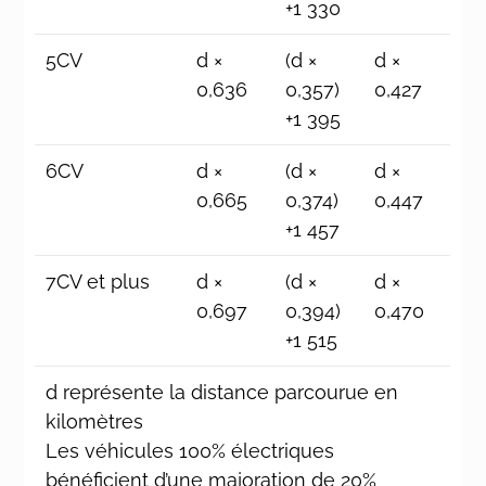
+1 330
5CV
d ×
(d ×
d ×
0,636
0,357)
0,427
+1 395
6CV
d ×
(d ×
d ×
0,665
0,374)
0,447
+1 457
7CV et plus
d ×
(d ×
d ×
0,697
0,394)
0,470
+1 515
d représente la distance parcourue en
kilomètres
Les véhicules 100% électriques
bénéficient d’une majoration de 20%