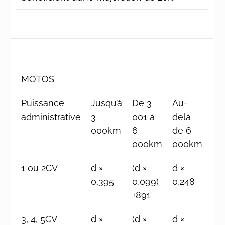
MOTOS
Puissance
Jusqu’à
De 3
Au-
administrative
3
001 à
delà
000km
6
de 6
000km
000km
1 ou 2CV
d ×
(d ×
d ×
0,395
0,099)
0,248
+891
3, 4, 5CV
d ×
(d ×
d ×