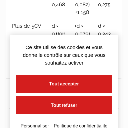
0,468
0,082)
0,275
+1 158
Plus de 5CV
d ×
(d ×
d ×
0,606
0,079)
0,343
+1 583
Ce site utilise des cookies et vous
d représente la distance parcourue
donne le contrôle sur ceux que vous
souhaitez activer
Tout accepter
CYCLOMOTEURS (<= 50CM3)
Tout refuser
Jusqu’à 3
De 3 001 à 6
Au-delà de 6
000km
000km
000km
Personnaliser
Politique de confidentialité