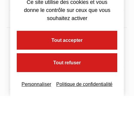
Ce site utilise des cookies et vous
d représente la distance parcourue
donne le contrôle sur ceux que vous
souhaitez activer
Tout accepter
BARÈME DEUX-ROUES DE CYLINDRÉE DE
50CM3 AU PLUS
Tout refuser
Jusqu’à 3
De 3 001 à 6
Au-delà de 6
000km
000km
000km
Personnaliser
Politique de confidentialité
d × 0,299
(d × 0,07)
d × 0,162
+458
d représente la distance parcourue