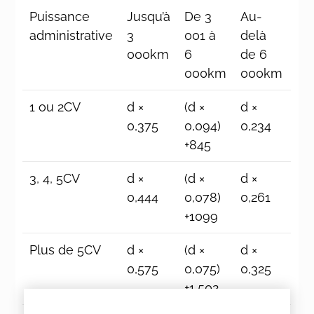
Puissance
Jusqu’à
De 3
Au-
administrative
3
001 à
delà
000km
6
de 6
000km
000km
1 ou 2CV
d ×
(d ×
d ×
0,375
0,094)
0,234
+845
3, 4, 5CV
d ×
(d ×
d ×
0,444
0,078)
0,261
+1099
Plus de 5CV
d ×
(d ×
d ×
0,575
0,075)
0,325
+1 502