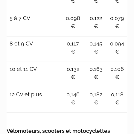
€
€
€
5 à 7 CV
0,098
0,122
0,079
€
€
€
8 et 9 CV
0,117
0,145
0,094
€
€
€
10 et 11 CV
0,132
0,163
0,106
€
€
€
12 CV et plus
0,146
0,182
0,118
€
€
€
Vélomoteurs, scooters et motocyclettes