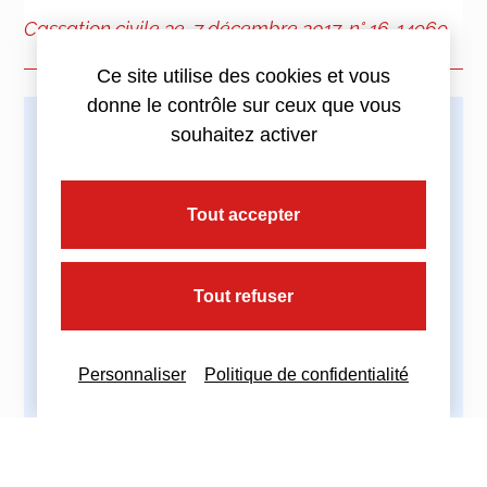
Cassation civile 3e, 7 décembre 2017, n° 16-14969
Ce site utilise des cookies et vous
donne le contrôle sur ceux que vous
souhaitez activer
Imprimez cette actualité
Tout accepter
Partagez cette actualité :
Tout refuser
Personnaliser
Politique de confidentialité