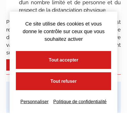
d’un nombre limité et de personne et du
respect de la distanciation physique
Précisons que le port du masque FFP2 n’est
Ce site utilise des cookies et vous
recommandé que pour les personnes à risque
donne le contrôle sur ceux que vous
de forme grave ou celles n’ayant pu se faire
souhaitez activer
vacciner pour raison médicale, et seulement
sur avis et prescription d’un médecin.
Tout accepter
+ d'infos : nous contacter
Tout refuser
Imprimez cette actualité
Personnaliser
Politique de confidentialité