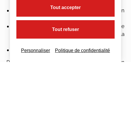
de confiance
Tout accepter
Le calcul de l’excédent brut d’exploitation
coûts fixes sur la période éligible
La balance générale 2021 pour la période
Tout refuser
éligible et la balance générale 2019 pour la
période de référence
Les coordonnées bancaires de l’entreprise.
Personnaliser
Politique de confidentialité
Pour accélérer le traitement des dossiers, un
système de « coupe-file » est instauré pour les
entreprises dont le montant d’aide demandé
est inférieur à 30 000 euros, sous réserve de la
complétude du dossier, afin de permettre un
versement dans un délai de 20 jours ouvrés.
Attention : les dispositifs ne seraient pas
cumulables. Des précisions sont attendues sur ce
point.