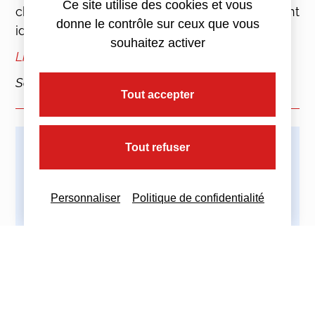
Ce site utilise des cookies et vous
chiffre d’affaires, montant de l’aide…) sont
donne le contrôle sur ceux que vous
identiques.
souhaitez activer
Lire l’article « Aide coûts fixes consolidation »
Source :
Décret n° 2022-221 du 21 février 2022
Tout accepter
Tout refuser
Imprimez cette actualité
Personnaliser
Politique de confidentialité
Partagez cette actualité :