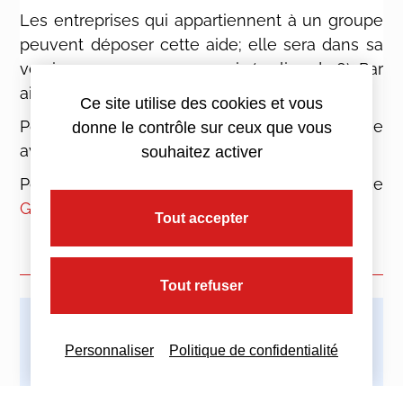
Les entreprises qui appartiennent à un groupe
peuvent déposer cette aide; elle sera dans sa
version « groupe » sur 9 mois (au lieu de 8). Par
ailleurs, les conditions restent les mêmes.
Ce site utilise des cookies et vous
Pour conclure la demande doit être déposée
donne le contrôle sur ceux que vous
avant le 15 novembre 2021.
souhaitez activer
Pour en savoir plus venez voir notre service
Gestion
!
Tout accepter
Tout refuser
Imprimez cette actualité
Personnaliser
Politique de confidentialité