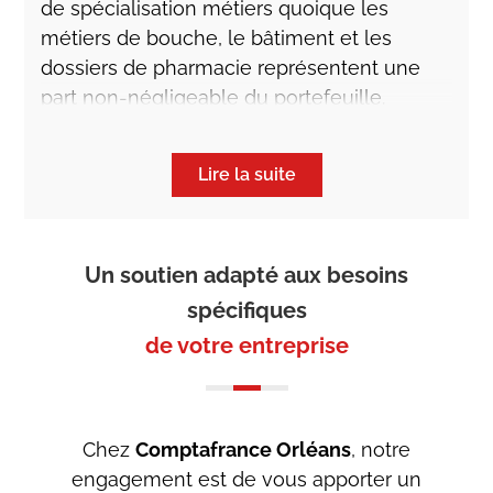
de spécialisation métiers quoique les
métiers de bouche, le bâtiment et les
dossiers de pharmacie représentent une
part non-négligeable du portefeuille.
L’équipe est constituée d’
une vingtaine de
collaborateurs
, avec des juristes et un pôle
Lire la suite
social. Chaque client a son conseiller,
renforcé par un juriste et/ou un
collaborateur en matière sociale, selon les
Un soutien adapté aux besoins
besoins. Pour les compétences
spécifiques
complémentaires,
Comptafrance Orléans
de votre entreprise
peut compter sur les associés et les
collaborateurs des autres bureaux du
groupe.
La force de
Comptafrance
est d’être une
Chez
Comptafrance Orléans
, notre
entreprise à taille humaine, qui joue la
engagement est de vous apporter un