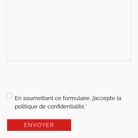
RGPD
*
En soumettant ce formulaire, j’accepte la
politique de confidentialité.
*