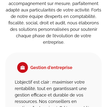
proximité avec ses clients. « On connait
accompagnement sur mesure, parfaitement
parfois la famille, les enfants et les parents,
adapté aux particularités de votre activité. Forts
explique la directrice
Corinne Martinez
.
de notre équipe d’experts en comptabilité,
C’est ainsi que se crée la relation de
fiscalité, social, droit et audit, nous élaborons
confiance nécessaire à un travail constructif
des solutions personnalisées pour soutenir
».
chaque phase de l’évolution de votre
entreprise.
Certains travaux sont sensibles, comme la
gestion du prélèvement à la source en paie
ou les précautions à prendre lors des
constitutions de sociétés en juridique.
Gestion d'entreprise
Parfois, les clients savent parfaitement où
ils vont, d’autres confient un
L’objectif est clair : maximiser votre
accompagnement presque total au
cabinet
rentabilité, tout en garantissant une
comptable
.
gestion efficace et durable de vos
C’est aussi là que sont appréciées les
ressources. Nos conseillers en
qualités de Comptafrance. Une équipe à