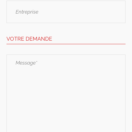
Entreprise
CIPAV, MSA, huissiers et services des impôts
sont des alliés quotidiens pour défendre nos
entreprises clientes.
VOTRE DEMANDE
Message*
*