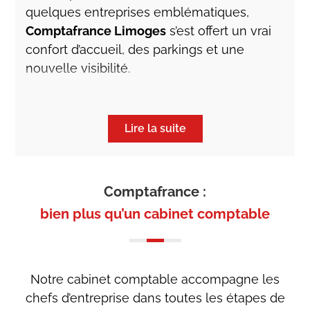
quelques entreprises emblématiques,
Comptafrance Limoges
s’est offert un vrai
confort d’accueil, des parkings et une
nouvelle visibilité.
Nouvelle, car la présence de Comptafrance
en Haute-Vienne ne date pas d’hier. Il y a 35
Lire la suite
ans, Comptafrance rachetait un cabinet et
signait ainsi son implantation au 26 avenue
Foucaud à l’époque.
Comptafrance :
Depuis, la croissance externe et interne a
fait grandir la structure et s’étoffer les
bien plus qu’un cabinet comptable
équipes. Il y a trois ans encore, un cabinet
limougeaud DUPONT intégrait
Comptafrance, menant ainsi son équipe à
Notre cabinet comptable accompagne les
trente collaborateurs.
chefs d’entreprise dans toutes les étapes de