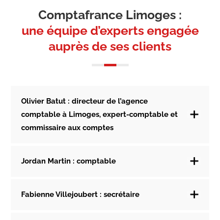
Comptafrance Limoges :
une équipe d’experts engagée
auprès de ses clients
Olivier Batut : directeur de l’agence
comptable à Limoges, expert-comptable et
commissaire aux comptes
Jordan Martin : comptable
Positiver la relation client
Fabienne Villejoubert : secrétaire
28 ans, comptable depuis 6 ans, Jordan est un
peu le couteau suisse du cabinet. De la
Comptafrance, Fabienne, bonjour !