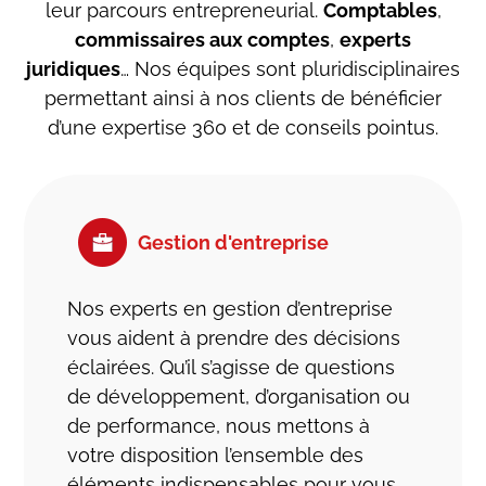
Parmi eux, des spécialistes de la
leur parcours entrepreneurial.
Comptables
,
comptabilité
, des questions
sociales
et des
commissaires aux comptes
,
experts
ressources humaines
, mais aussi des
juridiques
… Nos équipes sont pluridisciplinaires
professionnels du
droit des sociétés
,
permettant ainsi à nos clients de bénéficier
sollicités pour les fusions acquisitions, les
d’une expertise 360 et de conseils pointus.
apports partiels d’actifs, parfois aussi les
liquidations et les dissolutions.
« Il a fallu au fil des années, adapter nos
Gestion d'entreprise
locaux, explique
Olivier Batut
, dirigeant du
cabinet comptable à Limoges
. Deux
déménagements ont été nécessaires pour
Nos experts en gestion d’entreprise
loger les trente collaborateurs que nous
vous aident à prendre des décisions
sommes aujourd’hui ».
éclairées. Qu’il s’agisse de questions
de développement, d’organisation ou
Comptafrance joue ici la carte de l’espace
de performance, nous mettons à
et de la confidentialité, avec de grands
votre disposition l’ensemble des
bureaux indépendants et des salles de
éléments indispensables pour vous