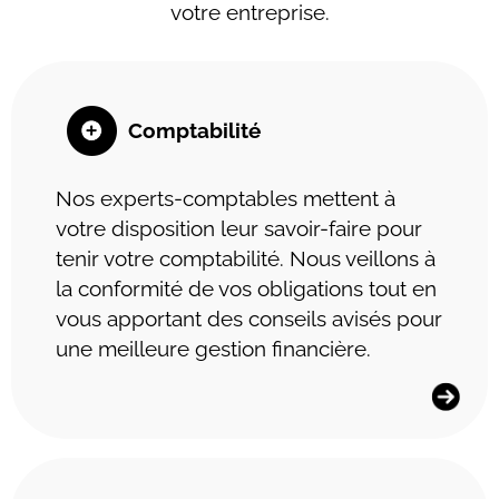
ciétés d’économie mixte
votre entreprise.
st organisé par pôles :
l social et ressources
lients qui trouvent
Comptabilité
de leurs dirigeants est
Nos experts-comptables mettent à
n voire d’évaluation ou
votre disposition leur savoir-faire pour
tenir votre comptabilité. Nous veillons à
la conformité de vos obligations tout en
se fait un devoir
vous apportant des conseils avisés pour
squ’au tribunal de
une meilleure gestion financière.
sions sont collégiales.
une gestion en binôme,
uvelle génération » qui
dans la confiance.