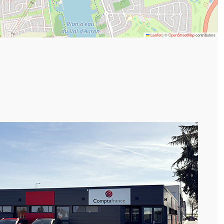
Leaflet
|
©
OpenStreetMap
contributors